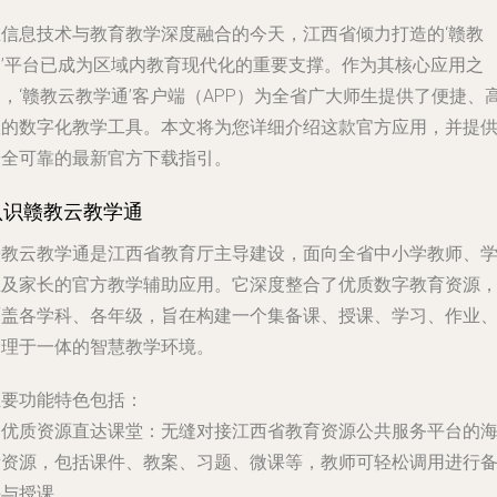
在信息技术与教育教学深度融合的今天，江西省倾力打造的‘赣教
云’平台已成为区域内教育现代化的重要支撑。作为其核心应用之
，‘赣教云教学通’客户端（APP）为全省广大师生提供了便捷、
效的数字化教学工具。本文将为您详细介绍这款官方应用，并提
安全可靠的最新官方下载指引。
认识赣教云教学通
赣教云教学通是江西省教育厅主导建设，面向全省中小学教师、
生及家长的官方教学辅助应用。它深度整合了优质数字教育资源
覆盖各学科、各年级，旨在构建一个集备课、授课、学习、作业
管理于一体的智慧教学环境。
主要功能特色包括：
.
优质资源直达课堂
：无缝对接江西省教育资源公共服务平台的
量资源，包括课件、教案、习题、微课等，教师可轻松调用进行
课与授课。