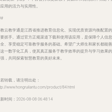
持应用的活力与实用性。
##
赣教云教学通是江西省推进教育信息化、实现优质资源均衡配置
重要抓手。通过官方正规渠道下载和使用该应用，是保障个人信
安全、享受稳定可靠教学服务的基础。希望广大师生和家长都能
用这一数字化工具，使其真正服务于教学效率的提升与学习效果
增强，共同探索智慧教育的美好未来。
如若转载，请注明出处：
tp://www.hongruilantu.com/product/84.html
新时间：2026-08-08 06:48:14