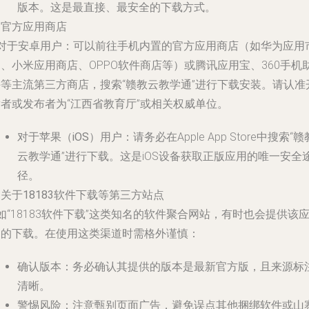
版本。这是最直接、最安全的下载方式。
. 官方应用商店
对于安卓用户
：可以前往手机内置的官方应用商店（如华为应用
、小米应用商店、OPPO软件商店等）或腾讯应用宝、360手机
手等主流第三方商店，搜索“
赣教云教学通
”进行下载安装。请认准
发者或发布者为“江西省教育厅”或相关权威单位。
对于苹果（iOS）用户
：请务必在Apple App Store中搜索“
赣
云教学通
”进行下载。这是iOS设备获取正版应用的唯一安全
径。
. 关于18183软件下载等第三方站点
 如“18183软件下载”这类知名的软件聚合网站，有时也会提供该
用的下载。
在使用这类渠道时需格外谨慎
：
确认版本
：务必确认其提供的版本是最新官方版，且来源标
清晰。
警惕风险
：注意甄别页面广告，避免误点其他捆绑软件或山