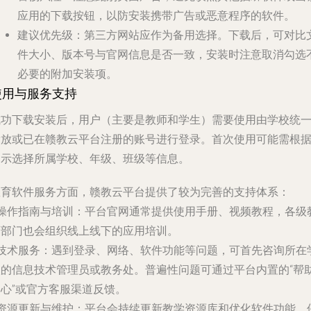
应用的下载按钮，以防安装携带广告或恶意程序的软件。
建议优先级
：第三方网站应作为备用选择。下载后，可对比
件大小、版本号与官网信息是否一致，安装时注意取消勾选
必要的附加安装项。
使用与服务支持
成功下载安装后，用户（主要是教师和学生）需要使用由学校统
发放或已在赣教云平台注册的账号进行登录。首次使用可能需根
提示选择所属学校、年级、班级等信息。
教育软件服务
方面，赣教云平台提供了较为完善的支持体系：
操作指南与培训
：平台官网通常提供使用手册、视频教程，各级
育部门也会组织线上线下的应用培训。
技术服务
：遇到登录、网络、软件功能等问题，可首先咨询所在
校的信息技术管理员或教务处。普遍性问题可通过平台内置的“帮
中心”或官方客服渠道反馈。
资源更新与维护
：平台会持续更新教学资源库和优化软件功能，