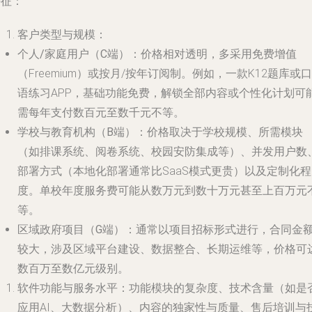
特征：
客户类型与规模
：
个人/家庭用户（C端）
：价格相对透明，多采用免费增值
（Freemium）或按月/按年订阅制。例如，一款K12题库或口
语练习APP，基础功能免费，解锁全部内容或个性化计划可
需每年支付数百元至数千元不等。
学校与教育机构（B端）
：价格取决于学校规模、所需模块
（如排课系统、阅卷系统、校园安防集成等）、并发用户数
部署方式（本地化部署通常比SaaS模式更贵）以及定制化程
度。单校年度服务费可能从数万元到数十万元甚至上百万元
等。
区域政府项目（G端）
：通常以项目招标形式进行，合同金
较大，涉及区域平台建设、数据整合、长期运维等，价格可
数百万至数亿元级别。
软件功能与服务水平
：功能模块的复杂度、技术含量（如是
应用AI、大数据分析）、内容的独家性与质量、售后培训与