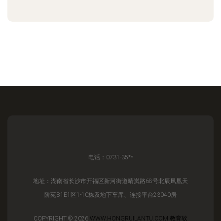
电话：0731-35**
地址：湖南省长沙市开福区新河街道晴岚路68号北辰凤凰天
阶苑B1E1区1-10栋及地下车库、连接平台23040房
COPYRIGHT © 2026
WWW.HONGRUILANTU.COM
教育软